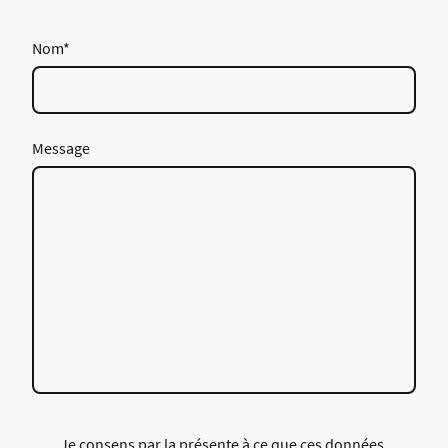
Nom
*
Message
Je consens par la présente à ce que ces données